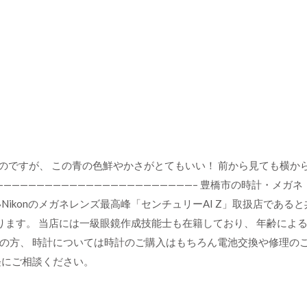
しいのですが、 この青の色鮮やかさがとてもいい！ 前から見ても横
———————————————————————– 豊橋市の時計・メ
Nikonのメガネレンズ最高峰「センチュリーAI Z」取扱店である
あります。 当店には一級眼鏡作成技能士も在籍しており、 年齢に
の方、 時計については時計のご購入はもちろん電池交換や修理のご
軽にご相談ください。