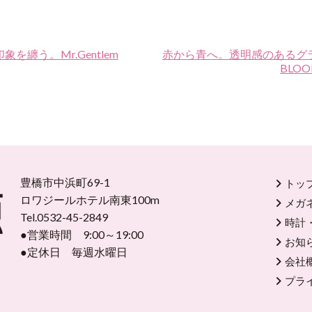
纏う。Mr.Gentlem
赤から青へ。透明感のある
BLOOM
豊橋市中浜町69-1
トッ
ロワジールホテル南東100m
メガ
Tel.0532-45-2849
時計
●営業時間 9:00～19:00
お知
●定休日 毎週水曜日
会社
プラ