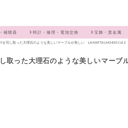
・補聴器
時計・修理・電池交換
宝飾・貴金属
写し取った大理石のような美しいマーブルが美しい LA MATTA LM3430 Col.3
取った大理石のような美しいマーブルが美