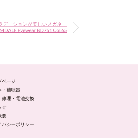
グラデーションが美しいメガネ
DALE Eyewear BD751 Col.65
プページ
ネ・補聴器
・修理・電池交換
らせ
概要
イバシーポリシー