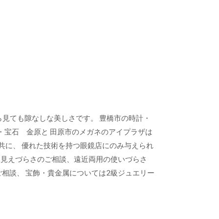
から見ても隙なしな美しさです。 豊橋市の時計・
ガネ・宝石 金原と 田原市のメガネのアイプラザは
と共に、 優れた技術を持つ眼鏡店にのみ与えられ
よる見えづらさのご相談、遠近両用の使いづらさ
相談、 宝飾・貴金属については2級ジュエリー