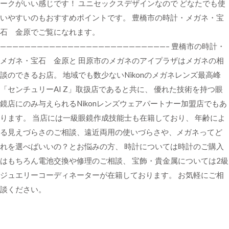
ークがいい感じです！ ユニセックスデザインなので どなたでも使
いやすいのもおすすめポイントです。 豊橋市の時計・メガネ・宝
石 金原でご覧になれます。
———————————————————————————– 豊橋市の時計・
メガネ・宝石 金原と 田原市のメガネのアイプラザはメガネの相
談のできるお店。 地域でも数少ないNikonのメガネレンズ最高峰
「センチュリーAI Z」取扱店であると共に、 優れた技術を持つ眼
鏡店にのみ与えられるNikonレンズウェアパートナー加盟店でもあ
ります。 当店には一級眼鏡作成技能士も在籍しており、 年齢によ
る見えづらさのご相談、遠近両用の使いづらさや、メガネってど
れを選べばいいの？とお悩みの方、 時計については時計のご購入
はもちろん電池交換や修理のご相談、 宝飾・貴金属については2級
ジュエリーコーディネーターが在籍しております。 お気軽にご相
談ください。