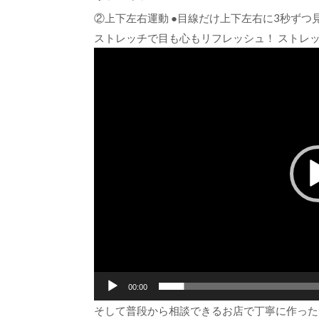
②上下左右運動 ●目線だけ上下左右に3秒ずつ見
ストレッチで目も心もリフレッシュ！ ストレ
動
画
プ
レ
ー
ヤ
ー
00:00
そして普段から相談できるお店で丁寧に作った