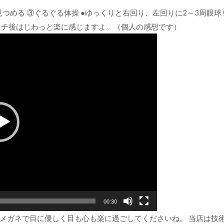
つめる ③ぐるぐる体操 ●ゆっくりと右回り、左回りに2～3周眼球
ッチ後はじわっと楽に感じますよ。（個人の感想です）
00:30
メガネで目に優しく目も心も楽に過ごしてくださいね。 当店は技