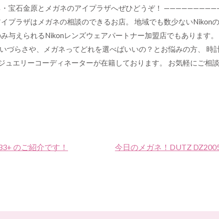
宝石金原とメガネのアイプラザへぜひどうぞ！ ———————————
イプラザはメガネの相談のできるお店。 地域でも数少ないNikonの
み与えられるNikonレンズウェアパートナー加盟店でもあります
いづらさや、メガネってどれを選べばいいの？とお悩みの方、 時
級ジュエリーコーディネーターが在籍しております。 お気軽にご相
 133+ のご紹介です！
今日のメガネ！DUTZ DZ2005