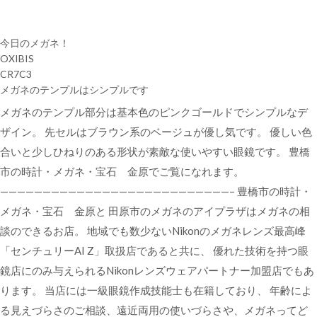
今日のメガネ！
OXIBIS
CR7C3
メガネのテンプルはシンプルです
メガネのテンプル部分は基本色のピンクゴールドでシンプルなデ
ザイン。 先セルはブラウン系のベージュが優し気です。 優しい色
合いと少しひねりのある形状が素敵な使いやすい眼鏡です。 豊橋
市の時計・メガネ・宝石 金原でご覧になれます。
———————————————————————————– 豊橋市の時計・
メガネ・宝石 金原と 田原市のメガネのアイプラザはメガネの相
談のできるお店。 地域でも数少ないNikonのメガネレンズ最高峰
「センチュリーAI Z」取扱店であると共に、 優れた技術を持つ眼
鏡店にのみ与えられるNikonレンズウェアパートナー加盟店でもあ
ります。 当店には一級眼鏡作成技能士も在籍しており、 年齢によ
る見えづらさのご相談、遠近両用の使いづらさや、メガネってど